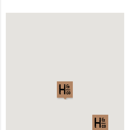
RED DUNKEL
Efficiently unleash cross-media.