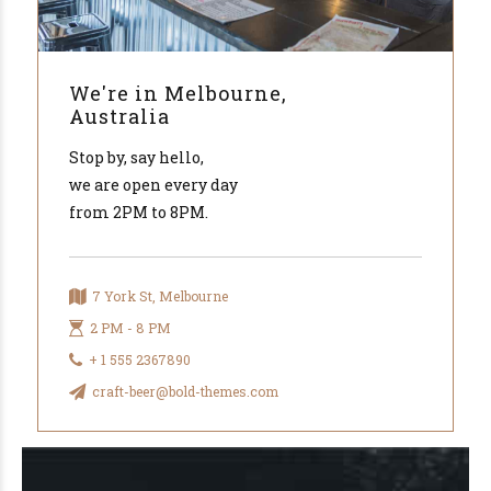
We're in Melbourne,
Australia
Stop by, say hello,
we are open every day
from 2PM to 8PM.
7 York St, Melbourne
2 PM - 8 PM
+ 1 555 2367890
craft-beer@bold-themes.com