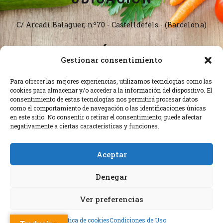
C/ Arcadi Balaguer, nº70 - Castelldefels - (Barcelona)
TELÉFONO
Gestionar consentimiento
93.024.26.36
Para ofrecer las mejores experiencias, utilizamos tecnologías como las
cookies para almacenar y/o acceder a la información del dispositivo. El
consentimiento de estas tecnologías nos permitirá procesar datos
EMAIL
como el comportamiento de navegación o las identificaciones únicas
en este sitio. No consentir o retirar el consentimiento, puede afectar
negativamente a ciertas características y funciones.
info@lafustadecastelldefels.com
Aceptar
Condiciones de Uso
Denegar
© 2023 Taperia La Fusta | Diseñado por
Geswebs
Ver preferencias
Política de cookies
Condiciones de Uso